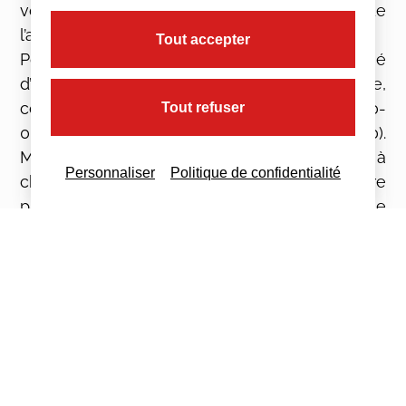
vous faites avec lui votre première facture de
l’année.
Tout accepter
Pour faciliter l’archivage, il est autorisé
d’intégrer à cette numérotation, un préfixe,
comme l’année de facturation. (Ex : Fact.2020-
Tout refuser
0032 pour la 32ème facture émise en 2020).
Mais dans ce cas, il faut d’une part penser à
Personnaliser
Politique de confidentialité
changer le préfixe à chaque période, et d’autre
part, il est préférable de ne pas faire repartir le
compteur à zéro mais d’assurer la continuité de
la numération. (Ex : passer de 2020-0054 pour
la dernière facture de déc 2020 à 2021-0055
pour la première facture de jan 2021).
Conseil : utilisez un logiciel de facturation qui
vous permettra d’éditer des factures dans le
respect des obligations légales.