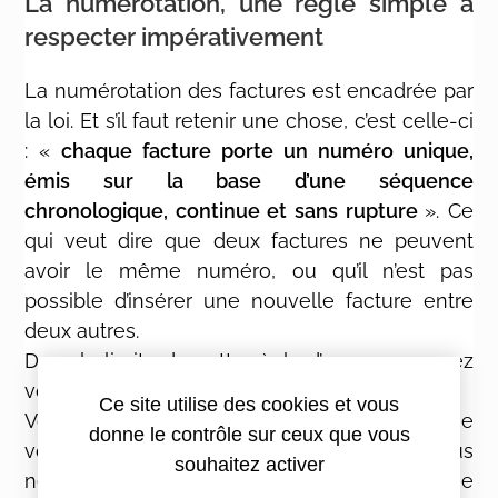
La numérotation, une règle simple à
respecter impérativement
La numérotation des factures est encadrée par
la loi. Et s’il faut retenir une chose, c’est celle-ci
: «
chaque facture porte un numéro unique,
émis sur la base d’une séquence
chronologique, continue et sans rupture
». Ce
qui veut dire que deux factures ne peuvent
avoir le même numéro, ou qu’il n’est pas
possible d’insérer une nouvelle facture entre
deux autres.
Dans la limite de cette règle d’or, vous pouvez
vous organiser selon votre propre logique.
Ce site utilise des cookies et vous
Vous pouvez commencer avec le numéro que
donne le contrôle sur ceux que vous
vous souhaitez : 10 ou 100 par exemple si vous
souhaitez activer
ne souhaitez pas que votre client sache que