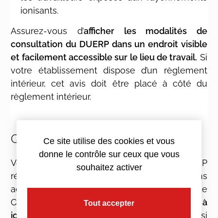
ionisants.
Assurez-vous d’
afficher les modalités de
consultation du DUERP dans un endroit visible
et facilement accessible sur le lieu de travail.
Si
votre établissement dispose d’un règlement
intérieur, cet avis doit être placé à côté du
règlement intérieur.
Quand mettre à jour le DUERP ?
Ce site utilise des cookies et vous
donne le contrôle sur ceux que vous
Vous devez mettre à jour le DUERP
souhaitez activer
régulièrement pour qu’il reflète les conditions
actuelles de travail et les risques potentiels. Le
Code du travail exige
au minimum une mise à
Tout accepter
jour annuelle
(article R.4121-2). Cependant, si