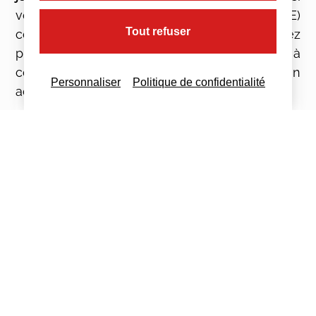
vous êtes une très petite entreprise (TPE)
Tout refuser
comptant moins de 11 salariés, vous pouvez
procéder à une mise à jour moins fréquente, à
condition de garantir un niveau de protection
Personnaliser
Politique de confidentialité
adéquat pour vos salariés.
Le DUERP doit également être actualisé
immédiatement dans les situations suivantes :
Lorsqu’un aménagement modifie les
conditions d’hygiène, de sécurité ou de
travail, tel que des changements dans les
postes de travail ou les outils utilisés ;
Pour intégrer de nouveaux risques liés à
l’évolution des connaissances techniques,
des accidents du travail, des maladies
professionnelles ou des nouvelles