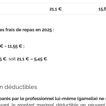
21,1 €
15,
 frais de repas en 2025 :
 €
=
11,55 € ;
5 €
, soit
21,1 € – 5,45 €
.
n déductibles
parés par le professionnel lui-même (gamelle) ne 
ant le montant maximal déductible ne peuvent 