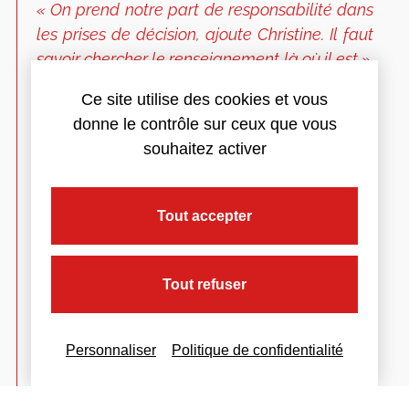
« On prend notre part de responsabilité dans
les prises de décision, ajoute Christine. Il faut
savoir chercher le renseignement là où il est ».
La force de Comptafrance réside donc en
Ce site utilise des cookies et vous
partie dans la qualité de son réseau.
donne le contrôle sur ceux que vous
souhaitez activer
« Le client a besoin de se faire épauler,
parfois dans ses affaires personnelles,
Tout accepter
remarque Christine. On le fait toujours de
bonne grâce, même si on y doit y passer du
temps. Notre métier est un métier de service.
Tout refuser
J’aime ça, moi qui voulais travailler dans les
affaires sociales. Les gens nous le disent et
nous sollicitent de nouveau, preuve de leur
Personnaliser
Politique de confidentialité
confiance ».
Le conseil : Il n’y a pas de questions qui