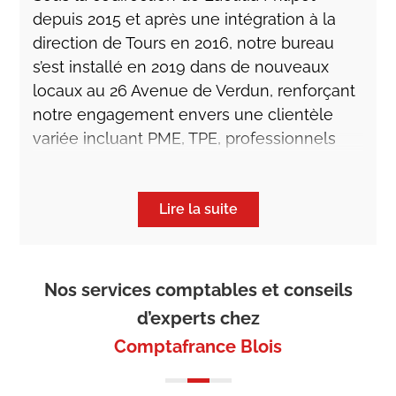
depuis 2015 et après une intégration à la
direction de Tours en 2016, notre bureau
s’est installé en 2019 dans de nouveaux
locaux au 26 Avenue de Verdun, renforçant
notre engagement envers une clientèle
variée incluant PME, TPE, professionnels
libéraux et plus.
Nos valeurs de proximité, de confiance et
Lire la suite
de qualité se manifestent par une écoute
attentive et des services personnalisés
offerts par des collaborateurs dédiés.
Nos services comptables et conseils
Nos clients apprécient particulièrement
d’experts chez
notre réactivité et le faible turnover de nos
Comptafrance Blois
équipes, garantissant une expertise fiable
et constante.