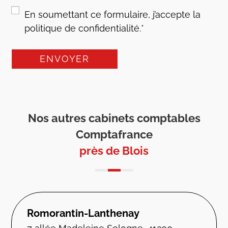
RGPD
*
En soumettant ce formulaire, j’accepte la
politique de confidentialité.
*
Nos autres cabinets comptables
Comptafrance
près de Blois
Romorantin-Lanthenay