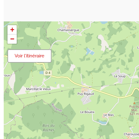
+
−
Voir l'itinéraire