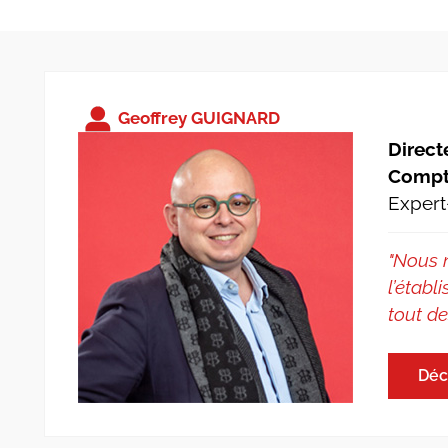
Geoffrey GUIGNARD
Direct
Compt
Expert
"Nous 
l’étab
tout de
Déc