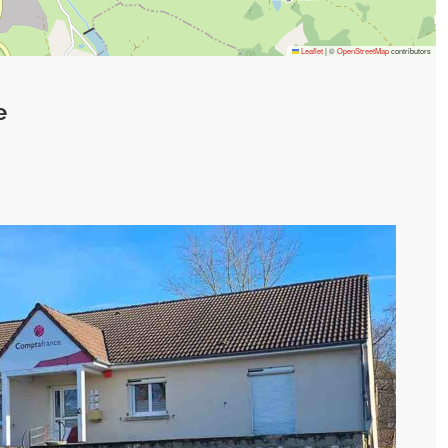
Leaflet
|
©
OpenStreetMap
contributors
e