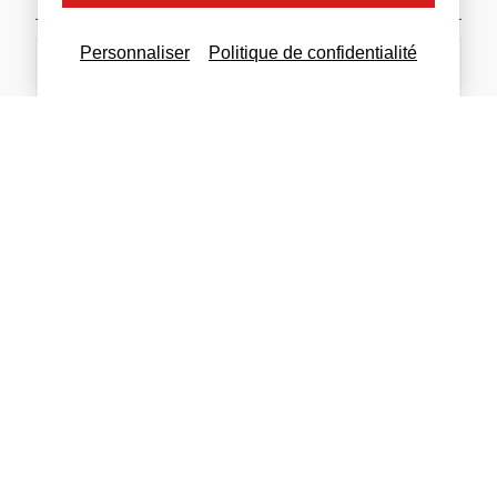
Personnaliser
Politique de confidentialité
J'accepte l'utilisation de mes données (
Politique
de collecte des données
)
Envoyer