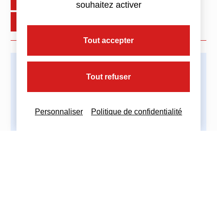
+ d'infos : nous contacter
souhaitez activer
Source : BOFIP
Tout accepter
Imprimez cette actualité
Tout refuser
Personnaliser
Politique de confidentialité
Partagez cette actualité :