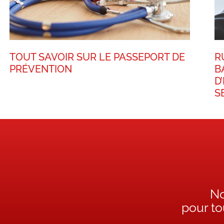
TOUT SAVOIR SUR LE PASSEPORT DE
R
PRÉVENTION
B
D
S
No
pour t