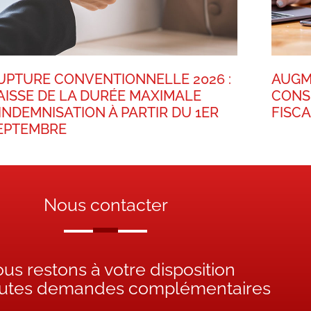
UPTURE CONVENTIONNELLE 2026 :
AUGM
AISSE DE LA DURÉE MAXIMALE
CONS
’INDEMNISATION À PARTIR DU 1ER
FISC
EPTEMBRE
Nous contacter
us restons à votre disposition
outes demandes complémentaires