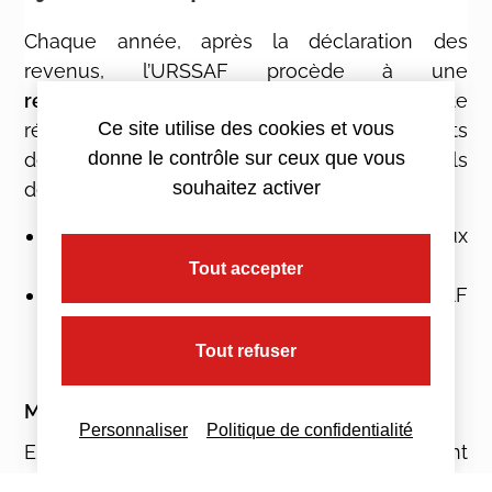
Chaque année, après la déclaration des
revenus, l’URSSAF procède à une
régularisation
des cotisations. Cette
Ce site utilise des cookies et vous
régularisation consiste à ajuster les montants
donne le contrôle sur ceux que vous
déjà payés en fonction des revenus réels
souhaitez activer
déclarés :
Si vos revenus sont supérieurs aux
estimations, un complément est demandé ;
Tout accepter
Si vos revenus sont inférieurs, l’URSSAF
rembourse le trop-perçu.
Tout refuser
Modulation des cotisations :
Personnaliser
Politique de confidentialité
En cours d’année, les indépendants peuvent
demander une révision de leurs cotisations