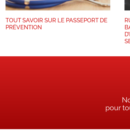
TOUT SAVOIR SUR LE PASSEPORT DE
R
PRÉVENTION
B
D
S
No
pour t