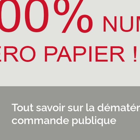
Tout savoir sur la dématér
commande publique