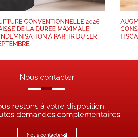
UPTURE CONVENTIONNELLE 2026 :
AUGM
AISSE DE LA DURÉE MAXIMALE
CONS
’INDEMNISATION À PARTIR DU 1ER
FISC
EPTEMBRE
Nous contacter
us restons à votre disposition
outes demandes complémentaires
Nous contacter