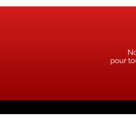
No
pour t