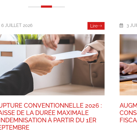
6 JUILLET 2026
3 JU
Lire
UPTURE CONVENTIONNELLE 2026 :
AUGM
AISSE DE LA DURÉE MAXIMALE
CONS
’INDEMNISATION À PARTIR DU 1ER
FISC
EPTEMBRE