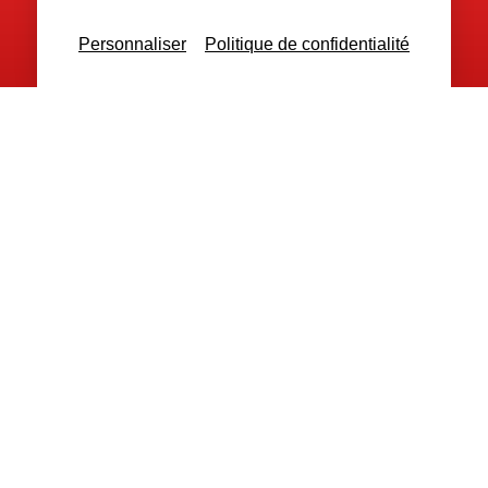
Personnaliser
Politique de confidentialité
Nous contacter
Nous restons à votre disposition
pour toutes demandes complémentaires
Nous contacter