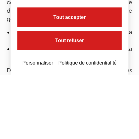
cotisations et contributions, la valeur maximale
du coefficient (« valeur T ») pour le régime
Tout accepter
général est modifiée ainsi :
0,3191
pour les employeurs soumis à la
cotisation FNAL au taux de 0,10%
Tout refuser
0,3231
pour les employeurs soumis à la
cotisation FNAL au taux de 0,50%
Personnaliser
Politique de confidentialité
D’autres dispositions en la matière sont fixées
dans le
décret n° 2022-1700 du 28 décembre
2022
.
En savoir plus