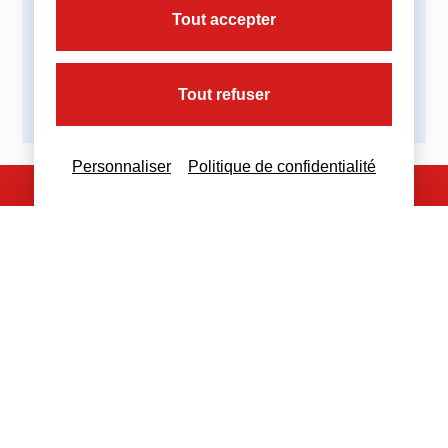
Partagez cette actualité :
Tout accepter
Tout refuser
Personnaliser
Politique de confidentialité
Nous contacter
Nous restons à votre disposition
pour toutes demandes complémentaires
Nous contacter