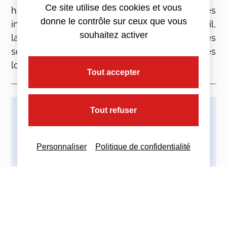
Ce site utilise des cookies et vous
habilitations, la traçabilité et la gestion des
donne le contrôle sur ceux que vous
incidents, la sécurisation des postes de travail,
souhaitez activer
la sauvegarde des données, la gestion des
sous-traitants ou encore la protection des
locaux et le chiffrement des données.
Tout accepter
Tout refuser
Imprimez cette actualité
Personnaliser
Politique de confidentialité
Partagez cette actualité :