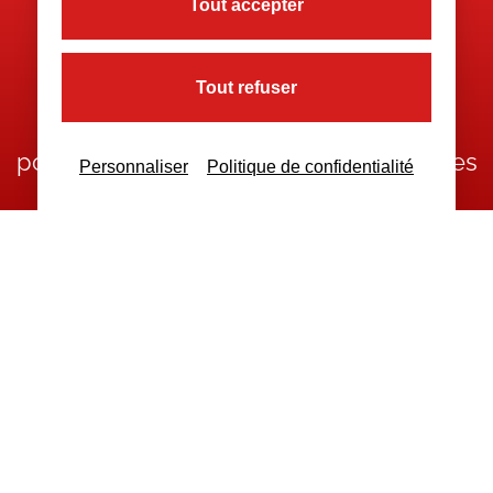
Tout accepter
Nous contacter
Tout refuser
Nous restons à votre disposition
pour toutes demandes complémentaires
Personnaliser
Politique de confidentialité
Nous contacter