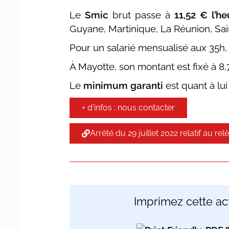
Le
Smic
brut passe à
11,52 € l’he
Guyane, Martinique, La Réunion, Sai
Pour un salarié mensualisé aux 35h,
À Mayotte, son montant est fixé à 8,
Le
minimum garanti
est quant à lui 
+ d'infos : nous contacter
Arrêté du 29 juillet 2022 relatif au 
Imprimez cette act