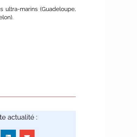
es ultra-marins (Guadeloupe,
elon).
e actualité :