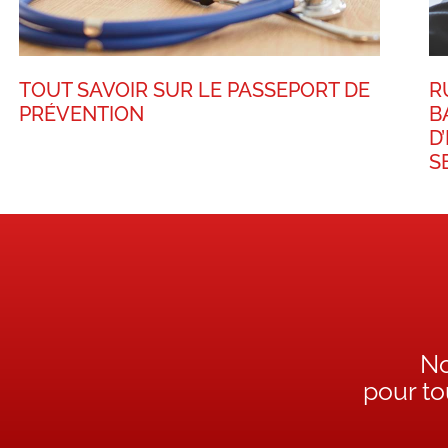
TOUT SAVOIR SUR LE PASSEPORT DE
R
PRÉVENTION
B
D
S
No
pour t