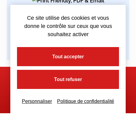
Ce site utilise des cookies et vous
Partagez cette actualité :
donne le contrôle sur ceux que vous
souhaitez activer
Tout accepter
Tout refuser
Nous contacter
Personnaliser
Politique de confidentialité
Nous restons à votre disposition
pour toutes demandes complémentaires