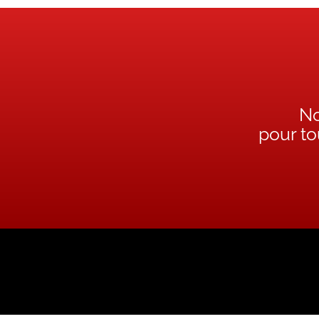
No
pour t