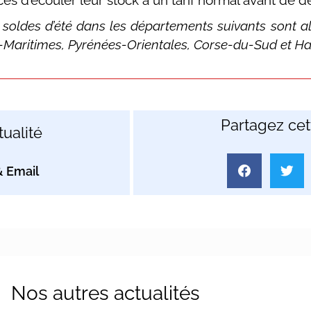
d’écouler leur stock à un tarif normal avant de devo
s soldes d’été dans les départements suivants sont a
es-Maritimes, Pyrénées-Orientales, Corse-du-Sud et H
Partagez cett
ualité
Nos autres actualités