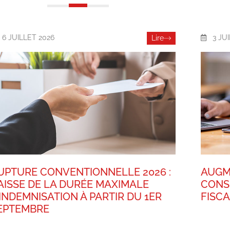
6 JUILLET 2026
3 JU
Lire
UPTURE CONVENTIONNELLE 2026 :
AUGM
AISSE DE LA DURÉE MAXIMALE
CONS
’INDEMNISATION À PARTIR DU 1ER
FISC
EPTEMBRE