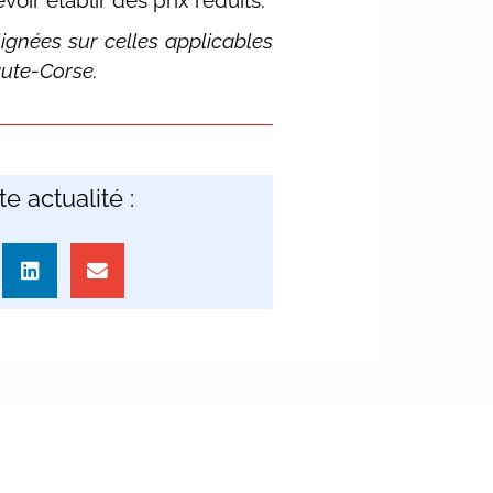
ir établir des prix réduits.
lignées sur celles applicables
aute-Corse.
e actualité :