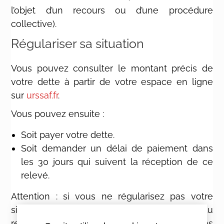
l’objet d’un recours ou d’une procédure
collective).
Régulariser sa situation
Vous pouvez consulter le montant précis de
votre dette à partir de votre espace en ligne
sur
urssaf.fr
.
Vous pouvez ensuite :
Soit payer votre dette.
Soit demander un délai de paiement dans
les 30 jours qui suivent la réception de ce
relevé.
Attention : si vous ne régularisez pas votre
situation dans les 30 jours après réception du
relevé, l’URSSAF pourra engager des actions