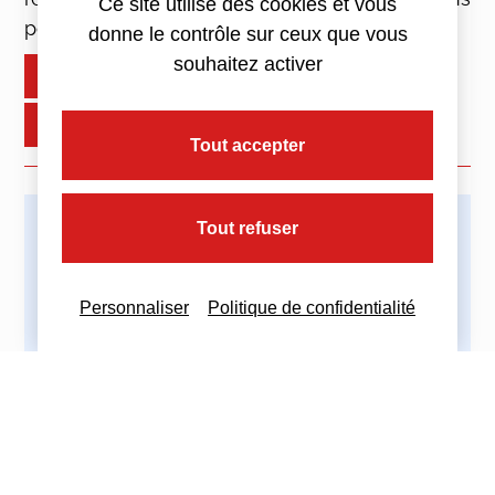
Ce site utilise des cookies et vous
pour le paiement des sommes dues.
donne le contrôle sur ceux que vous
souhaitez activer
+ d'infos : nous contacter
Lire plus
Tout accepter
Tout refuser
Imprimez cette actualité
Personnaliser
Politique de confidentialité
Partagez cette actualité :