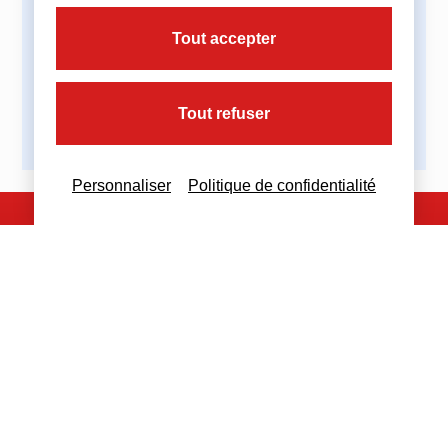
Partagez cette actualité :
Tout accepter
Tout refuser
Personnaliser
Politique de confidentialité
Nous contacter
Nous restons à votre disposition
pour toutes demandes complémentaires
Nous contacter