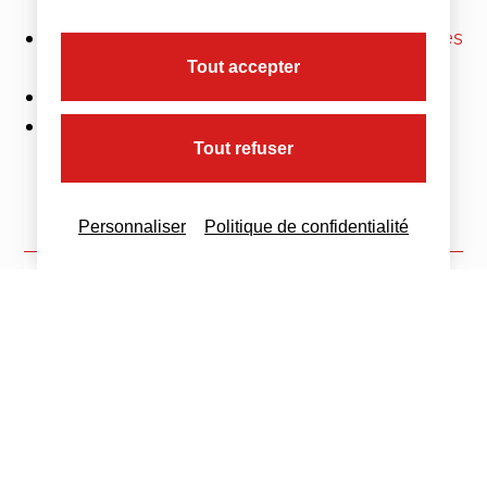
Protocole sanitaire renforcé pour les
commerces
Tout accepter
Protocole national en entreprise
Fiches métiers
Tout refuser
Personnaliser
Politique de confidentialité
Imprimez cette actualité
Partagez cette actualité :