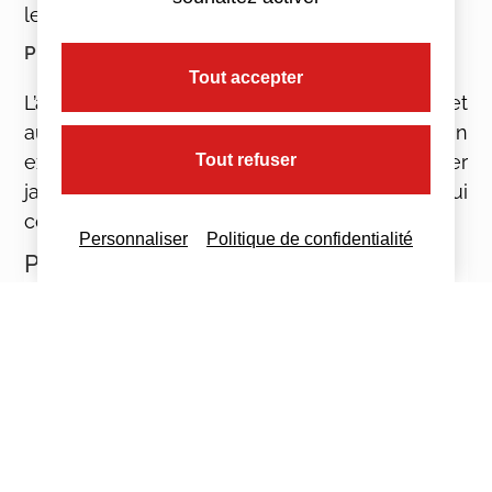
le 1er juillet 2019.
Prime d’activité
Tout accepter
L’article 4 prévoit que le Gouvernement remet
au Parlement un rapport sur la revalorisation
exceptionnelle de la prime d’activité au 1er
Tout refuser
janvier 2019, disposition règlementaire qui
complète le projet de loi.
Personnaliser
Politique de confidentialité
Prime ou pas prime ?
Si vous vous interrogez sur le versement d’une
prime exceptionnelle, nous vous conseillons
d’attendre le vote définitif de cette loi. Tant que
ce n’est pas le cas, certains curseurs peuvent
changer !