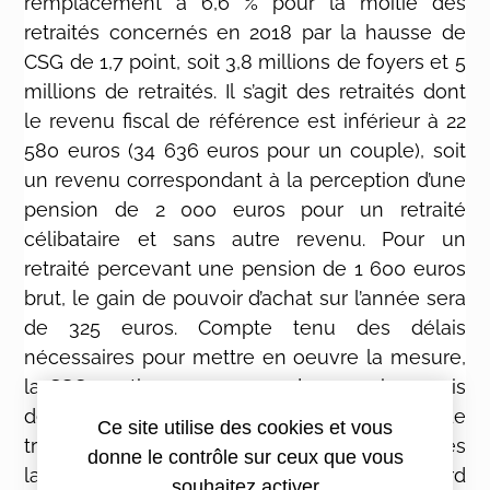
remplacement à 6,6 % pour la moitié des
retraités concernés en 2018 par la hausse de
CSG de 1,7 point, soit 3,8 millions de foyers et 5
millions de retraités. Il s’agit des retraités dont
le revenu fiscal de référence est inférieur à 22
580 euros (34 636 euros pour un couple), soit
un revenu correspondant à la perception d’une
pension de 2 000 euros pour un retraité
célibataire et sans autre revenu. Pour un
retraité percevant une pension de 1 600 euros
brut, le gain de pouvoir d’achat sur l’année sera
de 325 euros. Compte tenu des délais
nécessaires pour mettre en oeuvre la mesure,
la CSG continuera au cours des premiers mois
de l’année à être prélevée au taux de 8,3 %. Le
Ce site utilise des cookies et vous
trop perçu donnera lieu à remboursement dès
donne le contrôle sur ceux que vous
la mise en place de la mesure et au plus tard
souhaitez activer