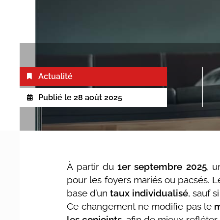
Actualité
Publié le
28 août 2025
À partir du
1er septembre 2025
, u
pour les foyers mariés ou pacsés. 
base d’un
taux individualisé
, sauf 
Ce changement ne modifie pas le
m
les conjoints
, afin de mieux refléte