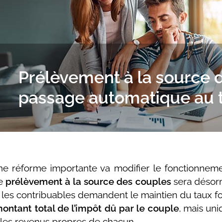
Prélèvement à la source d
passage automatique au t
ne réforme importante va modifier le fonctionneme
Le
prélèvement à la source des couples
sera désorm
si les contribuables demandent le maintien du taux fo
ontant total de l’impôt dû par le couple
, mais un
r les revenus propres de chacun.