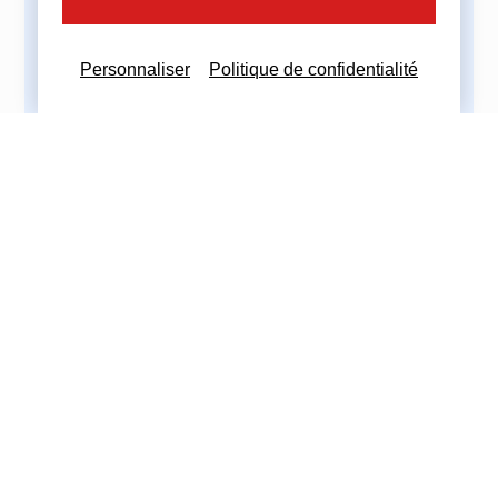
Partagez cette actualité :
Personnaliser
Politique de confidentialité
Nous contacter
Nous restons à votre disposition
pour toutes demandes complémentaires