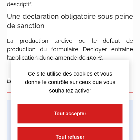
descriptif.
Une déclaration obligatoire sous peine
de sanction
La production tardive ou le défaut de
production du formulaire Decloyer entraîne
l’application d’une amende de 150 €.
Ce site utilise des cookies et vous
En savoir plus :
Brochure d’information
donne le contrôle sur ceux que vous
souhaitez activer
Tout accepter
Imprimez cette actualité
Tout refuser