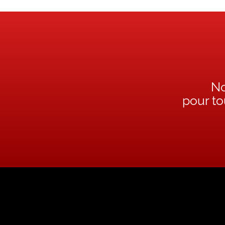
No
pour t