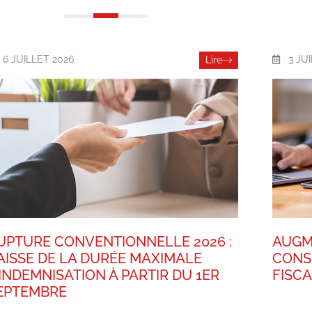
6 JUILLET 2026
3 JU
Lire
UPTURE CONVENTIONNELLE 2026 :
AUGM
AISSE DE LA DURÉE MAXIMALE
CONS
’INDEMNISATION À PARTIR DU 1ER
FISC
EPTEMBRE