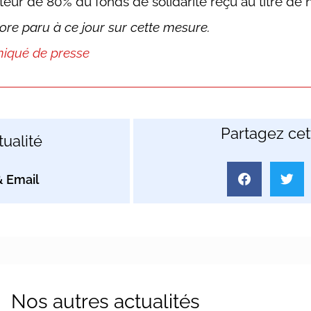
 hauteur de 80% du fonds de solidarité reçu au titre 
ncore paru à ce jour sur cette mesure.
iqué de presse
Partagez cett
ualité
Nos autres actualités