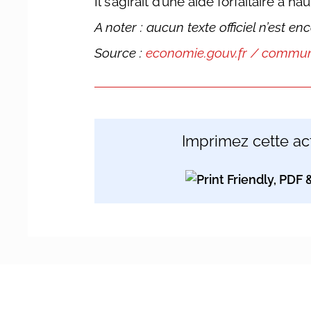
Il s’agirait d’une aide forfaitaire à
A noter : aucun texte officiel n’est e
Source :
economie.gouv.fr / commun
Imprimez cette act