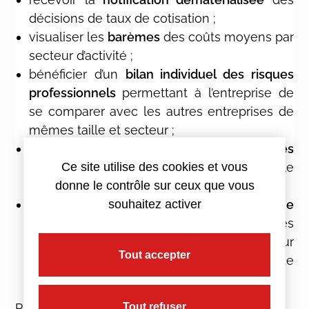
décisions de taux de cotisation ;
visualiser les
barèmes
des coûts moyens par
secteur d’activité ;
bénéficier d’un
bilan individuel des risques
professionnels
permettant à l’entreprise de
se comparer avec les autres entreprises de
mêmes taille et secteur ;
accéder à l’
attestation des indicateurs des
risques professionnels
, nécessaire dans le
Ce site utilise des cookies et vous
cadre d’une réponse à un marché public ;
donne le contrôle sur ceux que vous
accéder à un
service de demande en ligne
souhaitez activer
des Subventions Prévention TPE
, proposées
aux entreprises de moins de 50 salariés pour
Tout accepter
les aider à financer des solutions de
prévention des risques professionnels.
Plus d’informations sur
ameli.fr
Tout refuser