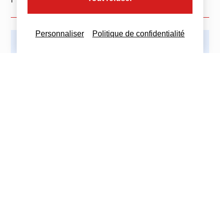
Personnaliser
Politique de confidentialité
Imprimez cette actualité
Partagez cette actualité :
Nous contacter