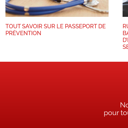
TOUT SAVOIR SUR LE PASSEPORT DE
R
PRÉVENTION
B
D
S
No
pour t