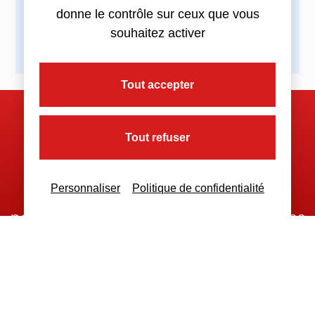
donne le contrôle sur ceux que vous
souhaitez activer
Tout accepter
Nous contacter
Tout refuser
Personnaliser
Politique de confidentialité
Nous restons à votre disposition
pour toutes demandes complémentaires
Nous contacter