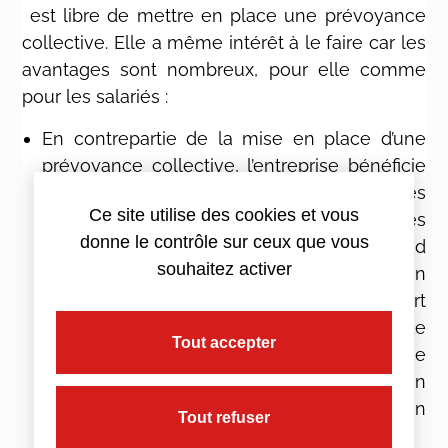
est libre de mettre en place une prévoyance
collective. Elle a même intérêt à le faire car les
avantages sont nombreux, pour elle comme
pour les salariés :
En contrepartie de la mise en place d’une
prévoyance collective, l’entreprise bénéficie
d’avantages fiscaux. Les cotisations versées
Ce site utilise des cookies et vous
par l’employeur sont exonérées de charges
donne le contrôle sur ceux que vous
sociales; dans la limite de 6 % du plafond
souhaitez activer
annuel de Sécurité sociale (2468,16 euros en
2021) + 1,5 % du salaire annuel brut. La part
patronale est également déductible de
Tout accepter
l’impôt sur les sociétés; à condition de ne
pas dépasser 5 % du PASS (2056,8 euros en
2021), additionné de 2 % de la rémunération
Tout refuser
annuelle brute du salarié.