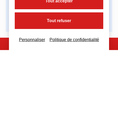
Tout accepter
Tout refuser
Personnaliser
Politique de confidentialité
Nous contacter
Nous restons à votre disposition
pour toutes demandes complémentaires
Nous contacter