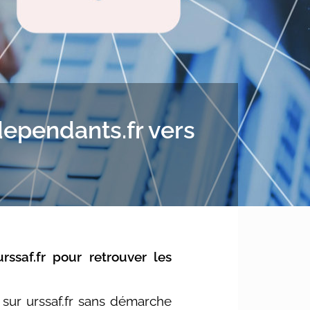
dependants.fr vers
ssaf.fr pour retrouver les
 sur urssaf.fr sans démarche