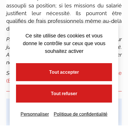
assoupli sa position; si les missions du salarié
justifient leur nécessité. Ils pourront être
qualifiés de frais professionnels même au-delà
des seuils précités.
Ce site utilise des cookies et vous
Précision : l’abus manifeste s’apprécie, sur
donne le contrôle sur ceux que vous
justificatifs, en fonction des missions du salarié.
souhaitez activer
Ainsi que de la part que peuvent représenter
notamment la prospection ou la représentation.
Tout accepter
Source :
Bulletin Officiel de la Sécurité Sociale
(BOSS), Frais professionnels
Tout refuser
Imprimez cette actualité
Personnaliser
Politique de confidentialité