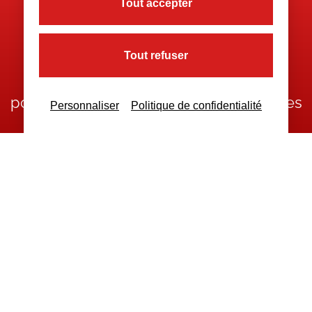
Tout accepter
Nous contacter
Tout refuser
Nous restons à votre disposition
pour toutes demandes complémentaires
Personnaliser
Politique de confidentialité
Nous contacter