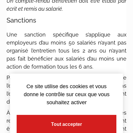
Un compte-rendu d’entretien doit être établi par
écrit et remis au salarié.
Sanctions
Une sanction spécifique s’applique aux
employeurs d’au moins 50 salariés n’ayant pas
organisé l’entretien tous les 2 ans ou n’ayant
pas fait bénéficier aux salariés d’au moins une
action de formation tous les 6 ans.
Par ailleurs, quel que soit l’effectif de
l’entreprise, l’employeur qui n’organise pas
Ce site utilise des cookies et vous
l’entretien professionnel s’expose au versement
donne le contrôle sur ceux que vous
de dommages et intérêts au salarié.
souhaitez activer
À compter du 1er janvier 2019, certaines règles
relatives à l’entretien professionnel peuvent
Tout accepter
être fixées par accord collectif (notamment