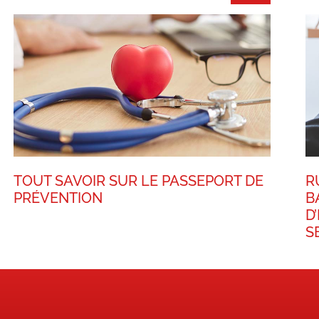
TOUT SAVOIR SUR LE PASSEPORT DE
R
PRÉVENTION
B
D
S