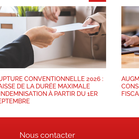
UPTURE CONVENTIONNELLE 2026 :
AUGM
AISSE DE LA DURÉE MAXIMALE
CONS
’INDEMNISATION À PARTIR DU 1ER
FISC
EPTEMBRE
Nous contacter