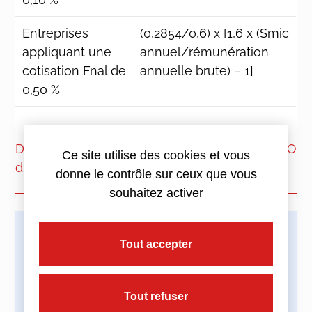
Entreprises
(0,2854/0,6) x [1,6 x (Smic
appliquant une
annuel/rémunération
cotisation Fnal de
annuelle brute) – 1]
0,50 %
Décret n° 2017-1891 du 30 décembre 2017, JO
Ce site utilise des cookies et vous
du 31
donne le contrôle sur ceux que vous
souhaitez activer
Imprimez cette actualité
Tout accepter
Tout refuser