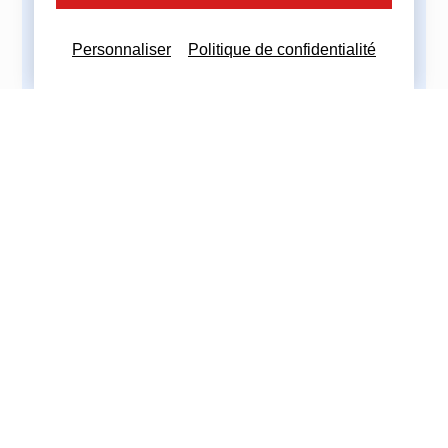
Partagez cette actualité :
Personnaliser
Politique de confidentialité
Nous contacter
Nous restons à votre disposition
pour toutes demandes complémentaires
Nous contacter