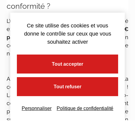
conformité ?
L’utilisation d’un
logiciel de caisse
non certifié
Ce site utilise des cookies et vous
expose l’entreprise à une
amende de 7 500€
donne le contrôle sur ceux que vous
par logiciel ou système concerné
. Si la mise en
souhaitez activer
conformité n’est pas réalisée sous
60 jours
, une
nouvelle amende de
7 500€
sera appliquée.
Tout accepter
Attention : report au 1er septembre 2026 de la
certification obligatoire des logiciels de caisse !
Tout refuser
La loi de finances pour 2025 a mis fin à l’auto-
certification des logiciels de caisse. Initialement
Personnaliser
Politique de confidentialité
prévue pour le 1er mars 2026, cette
suppression a été reportée au
31 août 2026
. En
conséquence, dès le
1er septembre 2026
,