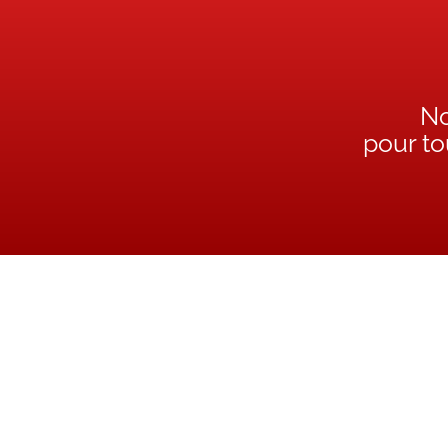
No
pour t