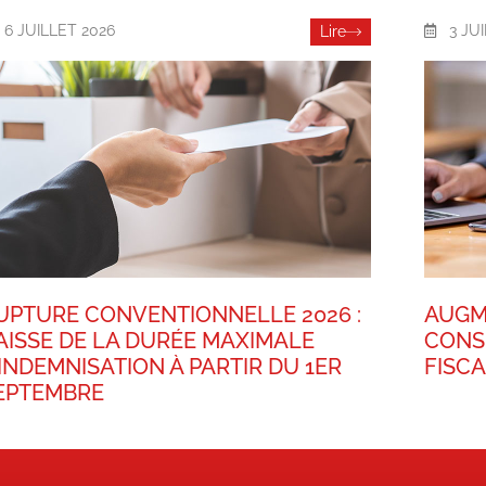
6 JUILLET 2026
3 JU
Lire
UPTURE CONVENTIONNELLE 2026 :
AUGM
AISSE DE LA DURÉE MAXIMALE
CONS
’INDEMNISATION À PARTIR DU 1ER
FISC
EPTEMBRE