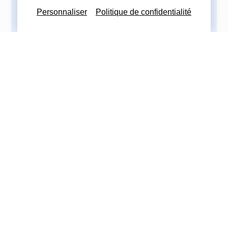
Personnaliser
Politique de confidentialité
Nous contacter
Nous restons à votre disposition
pour toutes demandes complémentaires
Nous contacter