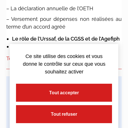
– La déclaration annuelle de l’OETH
– Versement pour dépenses non réalisées au
terme d’un accord agréé
Le rôle de l’Urssaf, de la CGSS et de l’Agefiph
Les questions générales, etc.
Ce site utilise des cookies et vous
Télécharger le guide
donne le contrôle sur ceux que vous
souhaitez activer
Imprimez cette actualité
Tout accepter
Tout refuser
Partagez cette actualité :