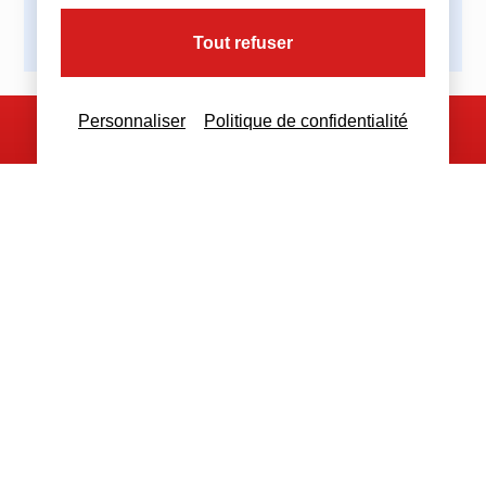
Tout refuser
Personnaliser
Politique de confidentialité
Nous contacter
Nous restons à votre disposition
pour toutes demandes complémentaires
Nous contacter