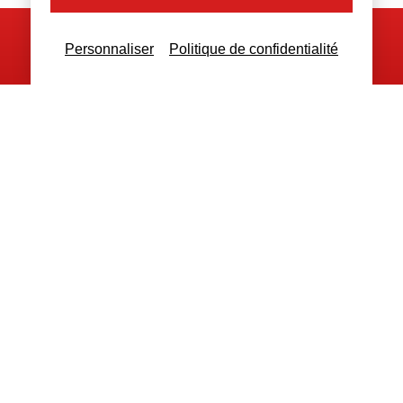
Personnaliser
Politique de confidentialité
Nous contacter
Nous restons à votre disposition
pour toutes demandes complémentaires
Nous contacter