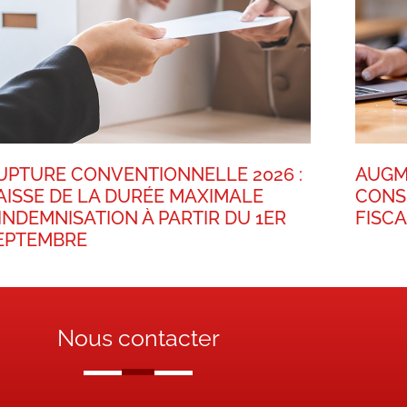
UPTURE CONVENTIONNELLE 2026 :
AUGM
AISSE DE LA DURÉE MAXIMALE
CONS
’INDEMNISATION À PARTIR DU 1ER
FISC
EPTEMBRE
Nous contacter