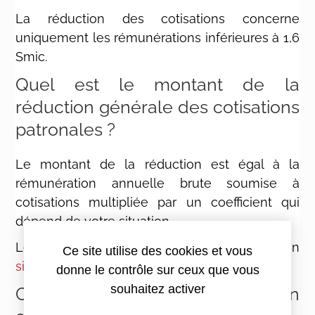
La réduction des cotisations concerne
uniquement les rémunérations inférieures à 1,6
Smic.
Quel est le montant de la
réduction générale des cotisations
patronales ?
Le montant de la réduction est égal à la
rémunération annuelle brute soumise à
cotisations multipliée par un coefficient qui
dépend de votre situation.
Le site des Urssaf met à disposition un
Ce site utilise des cookies et vous
simulateur
.
donne le contrôle sur ceux que vous
souhaitez activer
Comment obtenir la réduction