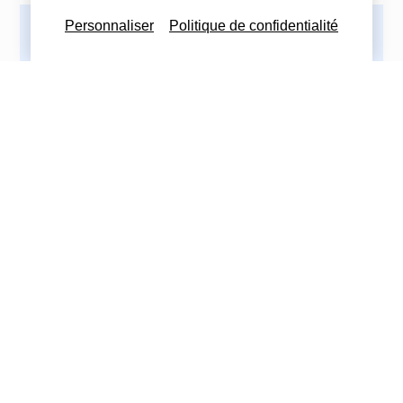
Personnaliser
Politique de confidentialité
Imprimez cette actualité
Partagez cette actualité :
Nous contacter