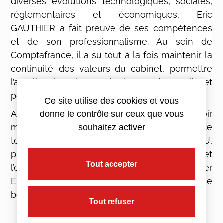
diverses évolutions technologiques, sociales,
réglementaires et économiques, Eric
GAUTHIER a fait preuve de ses compétences
et de son professionnalisme. Au sein de
Comptafrance, il a su tout à la fois maintenir la
continuité des valeurs du cabinet, permettre
l’amélioration des méthodes et des outils et
poursuivre une croissance raisonnée.
Ce site utilise des cookies et vous
Ainsi, et malheureusement faute de pouvoir
donne le contrôle sur ceux que vous
marquer l’évènement comme il se doit compte
souhaitez activer
tenu des restrictions sanitaires, Olivier ALLEAU,
président du groupe Comptafrance, et
Tout accepter
l’ensemble des directeurs, ont tenu à remercier
Eric GAUTHIER et lui adresser leurs souhaits de
bonne continuation.
Tout refuser