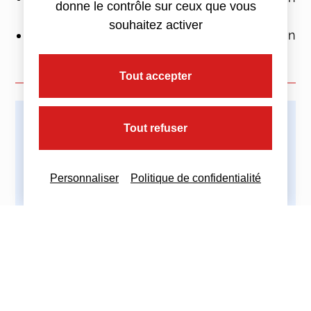
donne le contrôle sur ceux que vous
collective ;
souhaitez activer
mettre en place les mesures de protection
des salariés.
Tout accepter
Tout refuser
Imprimez cette actualité
Personnaliser
Politique de confidentialité
Partagez cette actualité :