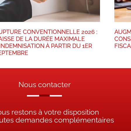
UPTURE CONVENTIONNELLE 2026 :
AUGM
AISSE DE LA DURÉE MAXIMALE
CONS
’INDEMNISATION À PARTIR DU 1ER
FISC
EPTEMBRE
Nous contacter
us restons à votre disposition
outes demandes complémentaires