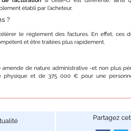
 de facturation
si celle-ci est différente, ainsi
blement établi par l’acheteur.
ns ?
élérer le règlement des factures. En effet, ces d
mpétent et être traitées plus rapidement.
e amende de nature administrative -et non plus p
 physique et de 375 000 € pour une personne 
Partagez cett
ualité