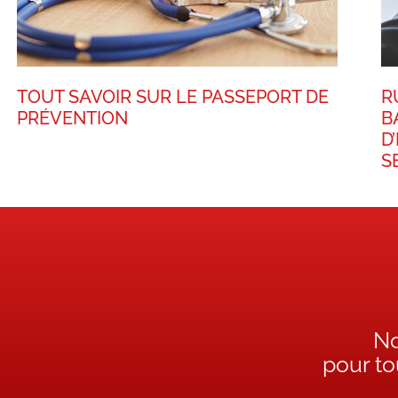
TOUT SAVOIR SUR LE PASSEPORT DE
R
PRÉVENTION
B
D
S
No
pour t