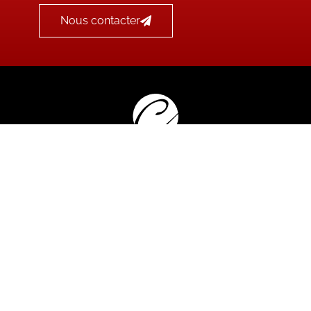
Nous contacter
és |
Mentions légales
|
Cookies
|
Webdesign • Dévelo