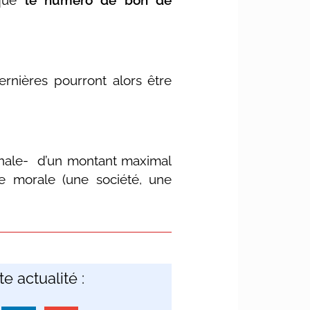
 que
le numéro de bon de
ernières pourront alors être
énale- d’un montant maximal
morale (une société, une
e actualité :