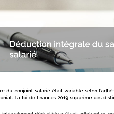
Déduction intégrale du sa
salarié
aire du conjoint salarié était variable selon l’ad
nial. La loi de finances 2019 supprime ces disti
st intégralement déductible qu’il soit adhérent ou n