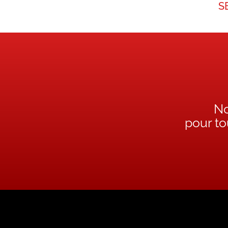
S
No
pour t