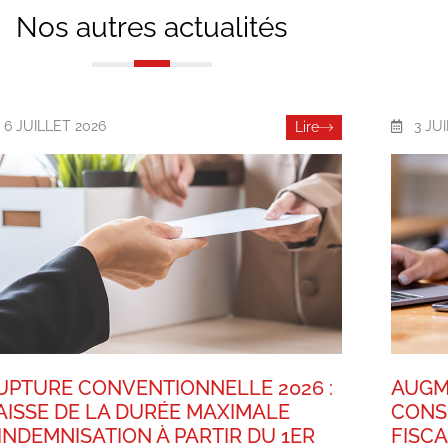
Nos autres actualités
6 JUILLET 2026
3 JU
Lire
UPTURE CONVENTIONNELLE 2026 :
AUGM
AISSE DE LA DURÉE MAXIMALE
CONS
’INDEMNISATION À PARTIR DU 1ER
FISC