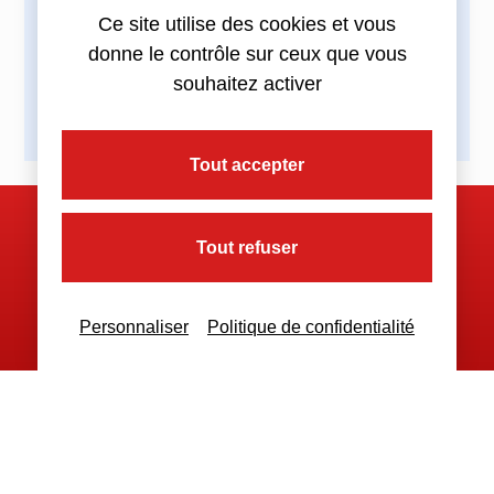
Partagez cette actualité :
Ce site utilise des cookies et vous
donne le contrôle sur ceux que vous
souhaitez activer
Tout accepter
Nous contacter
Tout refuser
Personnaliser
Politique de confidentialité
Nous restons à votre disposition
pour toutes demandes complémentaires
Nous contacter